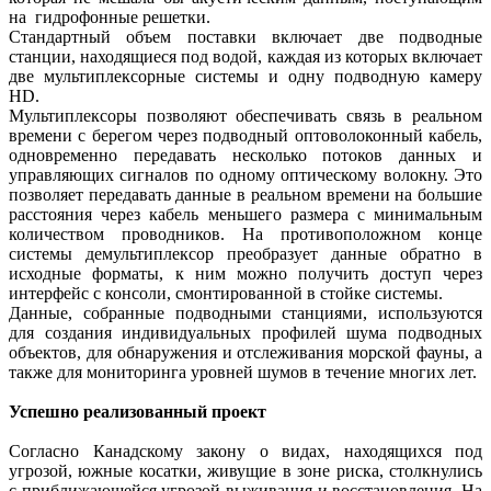
на гидрофонные решетки.
Стандартный объем поставки включает две подводные
станции, находящиеся под водой, каждая из которых включает
две мультиплексорные системы и одну подводную камеру
HD.
Мультиплексоры позволяют обеспечивать связь в реальном
времени с берегом через подводный оптоволоконный кабель,
одновременно передавать несколько потоков данных и
управляющих сигналов по одному оптическому волокну. Это
позволяет передавать данные в реальном времени на большие
расстояния через кабель меньшего размера с минимальным
количеством проводников. На противоположном конце
системы демультиплексор преобразует данные обратно в
исходные форматы, к ним можно получить доступ через
интерфейс с консоли, смонтированной в стойке системы.
Данные, собранные подводными станциями, используются
для создания индивидуальных профилей шума подводных
объектов, для обнаружения и отслеживания морской фауны, а
также для мониторинга уровней шумов в течение многих лет.
Успешно реализованный проект
Согласно Канадскому закону о видах, находящихся под
угрозой, южные косатки, живущие в зоне риска, столкнулись
с приближающейся угрозой выживания и восстановления. На