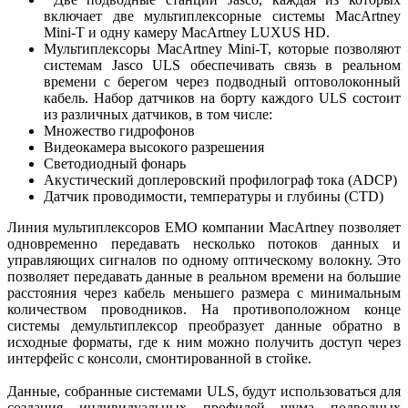
включает две мультиплексорные системы MacArtney
Mini-T и одну камеру MacArtney LUXUS HD.
Мультиплексоры MacArtney Mini-T, которые позволяют
системам Jasco ULS обеспечивать связь в реальном
времени с берегом через подводный оптоволоконный
кабель. Набор датчиков на борту каждого ULS состоит
из различных датчиков, в том числе:
Множество гидрофонов
Видеокамера высокого разрешения
Светодиодный фонарь
Акустический доплеровский профилограф тока (ADCP)
Датчик проводимости, температуры и глубины (CTD)
Линия мультиплексоров EMO компании MacArtney позволяет
одновременно передавать несколько потоков данных и
управляющих сигналов по одному оптическому волокну. Это
позволяет передавать данные в реальном времени на большие
расстояния через кабель меньшего размера с минимальным
количеством проводников. На противоположном конце
системы демультиплексор преобразует данные обратно в
исходные форматы, где к ним можно получить доступ через
интерфейс с консоли, смонтированной в стойке.
Данные, собранные системами ULS, будут использоваться для
создания индивидуальных профилей шума подводных