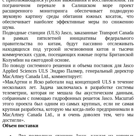
пограничном перевале в Салишском море проект
расширенного мониторинга обеспечивает подводную
звуковую картину среды обитания южных косаток, что
обеспечивает наиболее эффективные меры по снижению
шума.
Подводные станции (ULS) Jasco, заказанные Transport Canada
в рамках пятилетней инициативы федерального
правительства по китам, будут пассивно отслеживать
находящихся под угрозой исчезновения китов и тысячи
коммерческих судов, посещающих южные порты Британской
Колумбии на ежегодной основе.
По поводу системного решения и объема поставок для Jasco
Applied Sciences ULS Эндрю Палмер, генеральный директор
MacArtney Canada Ltd., комментирует:
«МакАртни и Яско работали над концепцией ULS в течение
нескольких лет. Задача заключалась в разработке системы
телеметрии, которая не мешала бы акустическим данным,
собранным с помощью гидрофонных решеток Jasco. Масштаб
этого проекта был одним из самых крупных, если не самая
крупная разработка, которую мы когда-либо предпринимали в
MacArtney Canada Ltd., и я очень доволен тем, чего мы
достигли».
Объем поставки
Две подводные станции Jasco, каждая из которых