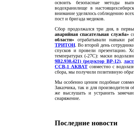
освоить безопасные методы вып
водохранилище в настоящихсибирски
внимание уделялось соблюдению всех
пост и бригада медиков.
Сбор продолжался три дня, в перв
аварийная спасательная служба»
с
области»
отрабатывали навыки ра
ТРИТОН
. Во второй день сотрудни
спусков и провели презентацию. Х
температурах (-27С): маски водолаз
9В2.930.421) (редуктор ВР-12)
,
лас
ССВ-1 АКВАТ
совместно с водола
сбора, мы получили позитивную обрат
Мы особенно ценим подобные совмест
Заказчика, так и для производителя 
же выслушать и устранить замечан
снаряжение.
Последние новости