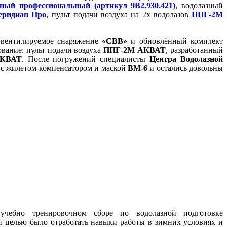
ый профессиональный (артикул 9В2.930.421)
, водолазный
еридиан Про
, пульт подачи воздуха на 2х водолазов
ППГ-2М
 вентилируемое снаряжение
«СВВ»
и обновлённый комплект
ование: пульт подачи воздуха
ППГ-2М АКВАТ
, разработанный
АКВАТ
. После погружений специалисты
Центра Водолазной
а с жилетом-компенсатором и маской
ВМ-6
и остались довольны
учебно тренировочном сборе по водолазной подготовке
й целью было отработать навыки работы в зимних условиях и