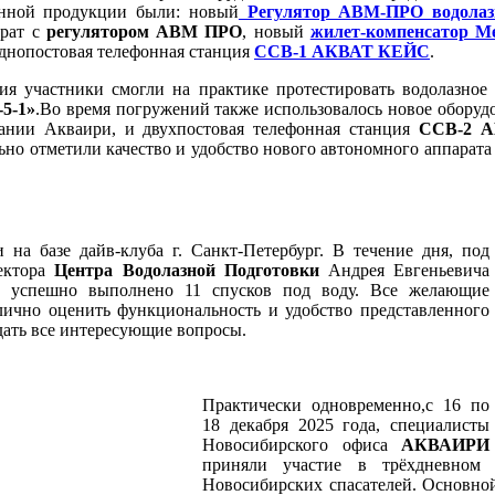
енной продукции были: новый
Регулятор АВМ-ПРО водолазн
арат с
регулятором АВМ ПРО
, новый
жилет-компенсатор М
днопостовая телефонная станция
ССВ-1 АКВАТ КЕЙС
.
ия участники смогли на практике протестировать водолазное
5-1»
.Во время погружений также использовалось новое оборуд
ании Акваири, и двухпостовая телефонная станция
ССВ-2 
ьно отметили качество и удобство нового автономного аппарат
 на базе дайв-клуба г. Санкт-Петербург. В течение дня, под
ектора
Центра Водолазной Подготовки
Андрея Евгеньевича
о успешно выполнено 11 спусков под воду. Все желающие
лично оценить функциональность и удобство представленного
дать все интересующие вопросы.
Практически одновременно,с 16 по
18 декабря 2025 года, специалисты
Новосибирского офиса
АКВАИРИ
приняли участие в трёхдневном 
Новосибирских спасателей. Основно