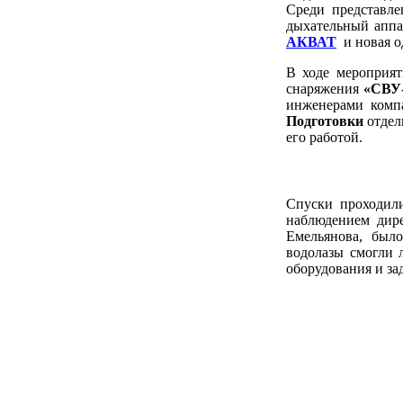
Среди представл
дыхательный апп
АКВАТ
и новая о
В ходе мероприят
снаряжения
«СВУ-
инженерами комп
Подготовки
отдел
его работой.
Спуски проходили
наблюдением дир
Емельянова, был
водолазы смогли 
оборудования и за