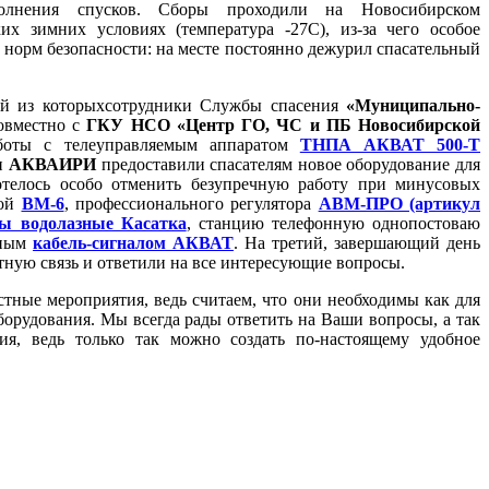
олнения спусков. Сборы проходили на Новосибирском
х зимних условиях (температура -27С), из-за чего особое
 норм безопасности: на месте постоянно дежурил спасательный
ый из которыхсотрудники Службы спасения
«Муниципально-
овместно с
ГКУ НСО «Центр ГО, ЧС и ПБ Новосибирской
боты с телеуправляемым аппаратом
ТНПА АКВАТ 500-Т
ки
АКВАИРИ
предоставили спасателям новое оборудование для
отелось особо отменить безупречную работу при минусовых
ной
ВМ-6
, профессионального регулятора
АВМ-ПРО (артикул
ты водолазные Касатка
, станцию телефонную однопостоваю
зным
кабель-сигналом АКВАТ
. На третий, завершающий день
ную связь и ответили на все интересующие вопросы.
ные мероприятия, ведь считаем, что они необходимы как для
оборудования. Мы всегда рады ответить на Ваши вопросы, а так
ия, ведь только так можно создать по-настоящему удобное