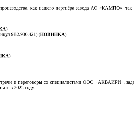
о производства, как нашего партнёра завода АО «КАМПО», та
КА
)
кул 9В2.930.421) (
НОВИНКА
)
НКА
)
речи и переговоры со специалистами ООО «АКВАИРИ», задать
тать в 2025 году!