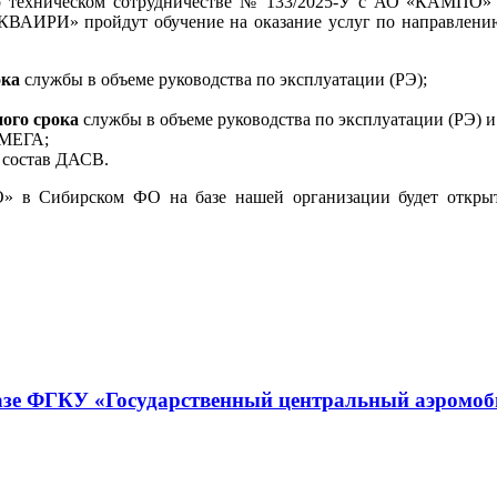
техническом сотрудничестве № 133/2025-У с АО «КАМПО» 
АКВАИРИ» пройдут обучение на оказание услуг по направлени
ока
службы в объеме руководства по эксплуатации (РЭ);
ого срока
службы в объеме руководства по эксплуатации (РЭ) и
ОМЕГА;
в состав ДАСВ.
О» в Сибирском ФО на базе нашей организации будет откр
зе ФГКУ «Государственный центральный аэромоби